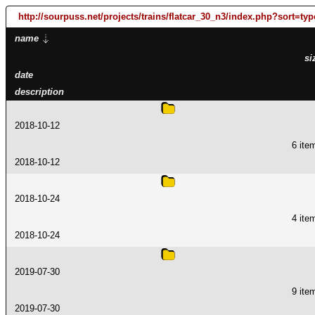
http://sourpuss.net
/projects
/trains
/flatcar_30_n3
/index.php?sort=typ
name
si
date
description
2018-10-12
6 ite
2018-10-12
2018-10-24
4 ite
2018-10-24
2019-07-30
9 ite
2019-07-30