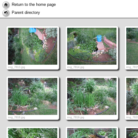
Return to the home page
Parent directory
img_7813.jpg
img_7814.jpg
img_7815
img_7818.jpg
img_7819.jpg
img_7820