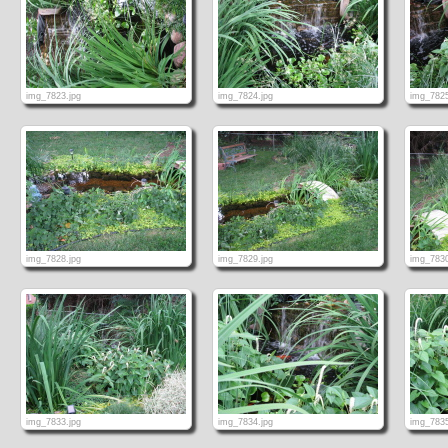
img_7823.jpg
img_7824.jpg
img_7825
img_7828.jpg
img_7829.jpg
img_7830
img_7833.jpg
img_7834.jpg
img_7835